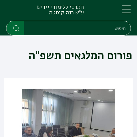
דילוג
דילוג
המרכז ללימודי יידיש
לתוכן
לתפריט
ע"ש רנה קוסטה
ניווט
העיקרי
תפריט
חיפוש
חיפוש
ראשי
חיפוש
פורום המלגאים תשפ"ה