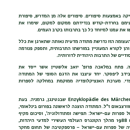
ה באמצעות סיפורים. סיפורים אלה מן
המדרש, סיפורת
 עימם בחרדת-קודש בנדידתם
ממקום למקום, שימרו את
 את עמנו
למיוחד כל כך בתרבותו בקרב העמים.
עצומה הזו נדרשת מתודה מדעית נאותה
שתארגן את כלל
הן לקורא המעוניין במורשתו
התרבותית, ותספק פנורמה
ודיים של התרבות
היהודית לדורותיה.
ה. פתח במלאכה פרופ' יואב אלשטיין אשר ייסד את
י.
מערכת האנציקלופדיה ממוקמת במחלקה לספרות
Enzyklopädie des Märche
שבגטינגן, גרמניה. בעת
ורצבאום ז"ל.
המתודה הוצגה לראשונה בפורום בינלאומי,
באוגוסט 1988 מהלך הקונגרס העולמי העשירי למדעי היהדות,
גיה של ספרות עם-ישראל – פרספקטיבה של תחום מחקר