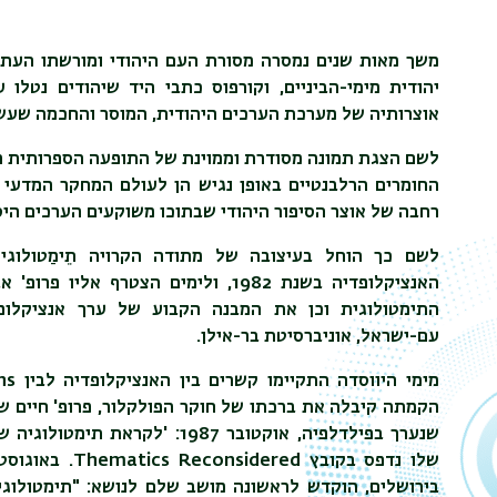
משך מאות שנים נמסרה מסורת העם היהודי ומורשתו העתיק
יהודית מימי-הביניים, וקורפוס כתבי היד שיהודים נטלו
אוצרותיה של מערכת הערכים היהודית, המוסר והחכמה שעשו
לשם הצגת תמונה מסודרת וממוינת של התופעה הספרותית ה
החומרים הרלבנטיים באופן נגיש הן לעולם המחקר המדעי ו
רחבה של אוצר הסיפור היהודי שבתוכו משוקעים הערכים היס
לשם כך הוחל בעיצובה של מתודה הקרויה תֵימַטולוגי
האנציקלופדיה בשנת 1982, ולימים הצטרף אליו פרופ' אבידב ליפסקר. יחד עיצבו את הדגם הסופי של המתודה
התימטולוגית וכן את המבנה הקבוע של ערך אנציקלופד
עם-ישראל, אוניברסיטת בר-אילן.
מימי היווסדה התקיימו קשרים בין האנציקלופדיה לבין
ns
הקמתה קיבלה את ברכתו של חוקר הפולקלור, פרופ' חיים שו
שנערך בפילדלפיה, אוקטובר 1987: 'לקראת תימטולוגיה של ספרות עם-ישראל: תפישה ומתודולוגיה', וסיכום מקיף
שלו נדפס בקובץ
Thematics Reconsidered
.
בירושלים, הוקדש לראשונה מושב שלם לנושא: "תימטולו