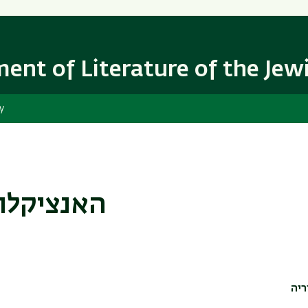
Skip
Skip
to
to
main
main
content
Navigation
ent of Literature of the Jew
y
האנציקלופ
ריה