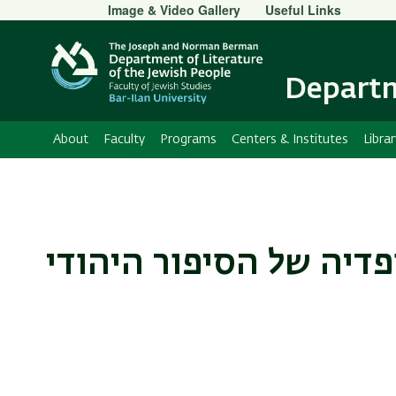
Secondary
Image & Video Gallery
Useful Links
Menu
Departm
About
Faculty
Programs
Centers & Institutes
Librar
דיה של הסיפור היהודי