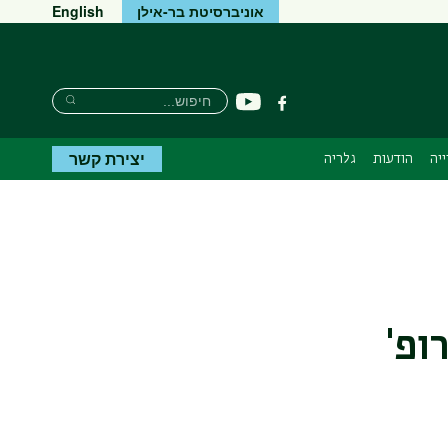
אוניברסיטת בר-אילן
English
חיפוש
חיפוש
יוטיוב
פייסבוק
חיפוש
יצירת קשר
יה
הודעות
גלריה
ופ'