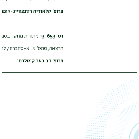
פרופ' קלאודיה רוזנצווייג-קופפר
13-653-01
מתודות מחקר בספרו
הרצאה, סמס' א', א-סינכרוני, ל
פרופ' דב בער קוטלרמן