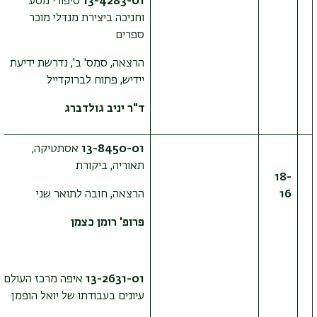
13-4283-01
סיפורי מסע
וחניכה ביצירת מנדלי מוכר
ספרים
הרצאה, סמס' ב', נדרשת ידיעת
יידיש, פתוח לברוקדייל
ד"ר יניב גולדברג
13-8450-01
אסתטיקה,
תאוריה, ביקורת
18-
16
הרצאה, חובה לתואר שני
פרופ' רומן כצמן
13-2631-01
איפה מרכז העולם?
עיונים בעבודתו של יואל הופמן