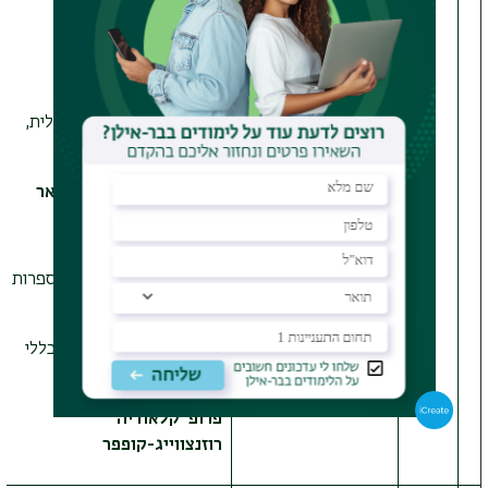
Yiddish
13-9322-01
Heritage
הרצאה, סמסטר ב', באנגלית,
פתוח לכללי
ד"ר דניאלה זיידמן-מאואר
13-7576-01
פרימו לוי וספרות
השואה באיטליה
הרצאה, סמס' ב', פתוח לכללי
ולברוקדייל
פרופ' קלאודיה
רוזנצווייג-קופפר