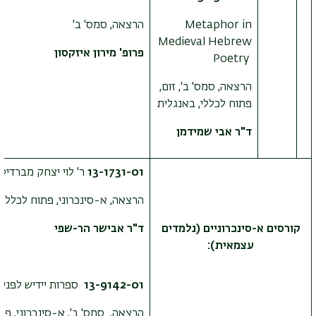
Metaphor in
הרצאה, סמס' ב'
Medieval Hebrew
פרופ' מירון איזקסון
Poetry
הרצאה, סמס' ב', זום,
פתוח לכללי, באנגלית
ד"ר אבי שמידמן
13-1731-01
ר' לוי יצחק מברדיטש
הרצאה, א-סינכרוני, פתוח לכללי
קורסים א-סינכרוניים (נלמדים
ד"ר אבישר הר-שפי
עצמאית):
13-9142-01
ספרות יידיש לפני
הרצאה, סמס' ב', א-סינכרוני, פת