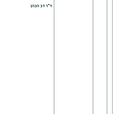
ד"ר דב הכהן