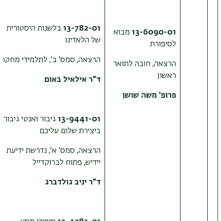
13-782-01
בלשנות היסטורית
13-6090-01
מבוא
של הלאדינו
לסיפורת
הרצאה, סמס' ב', לתלמידי מחקר
הרצאה, חובה לתואר
ראשון
ד"ר אילאיל באום
פרופ' משה שושן
13-9441-01
גיבור ואנטי גיבור
ביצירת שלום עליכם
הרצאה, סמס' א', נדרשת ידיעת
יידיש, פתוח לברוקדייל
ד"ר יניב גולדברג