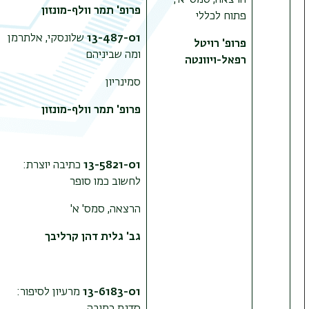
הרצאה, סמס' א',
פרופ' תמר וולף-מונזון
פתוח לכללי
13-487-01
שלונסקי, אלתרמן
תפר
פרופ' רויטל
ומה שביניהם
משנ
רפאל-ויוונטה
סמינריון
פרופ' תמר וולף-מונזון
13-5821-01
כתיבה יוצרת:
לחשוב כמו סופר
הרצאה, סמס' א'
גב' גלית דהן קרליבך
13-6183-01
מרעיון לסיפור: