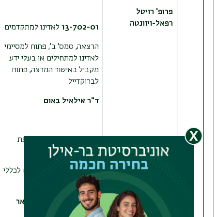
פרופ' רויטל
רפאל-ויוונטה
13-702-01
לאדינו למתקדמים
הרצאה, סמס' ב', פתוח למסיימי
לאדינו למתחילים או בעלי ידע
מקביל באישור המרצה, פתוח
לברוקדייל
ד"ר אילאיל באום
13-9980-01
מבוא לשפת
היידיש ותרבותה
הרצאה, סמסטר א', פתוח לכללי
ולברוקדייל
ד"ר דניאלה זיידמן-מאואר