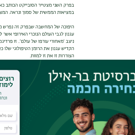
בפרק השני מצטייר הסובייקט הכותב כאי
במציאות הממשית של סמוך ונראה. המציא
היפוכה של המחשבה שבפרק זה נפרש מ
עגנון לגבי העולם הנוכרי האירופי אשר לו
ניצב ׳מאחורי עורפו של עולם׳.. זו פרדי
הקדיש עגנון את הרומן הטיפולוגי שלו כא
הצוררות זו את זו למוות.
בפרק המחשבה הרביעי , ׳מחשבת הספר׳
הספר כממשות שהמציאות מחביאה ׳תחת א
היעשותו של הספר מ׳דבר׳ גנוז לחפץ בעל
הספר , היא ההירָאוּת של המטפיזיקה 
שלו מגולמת 'המטפיזיקה המשתמעת' של 
בעולם הממשי. הפרק סוקר את מהדורותיה
היעשותן.
לתוכן העניינים