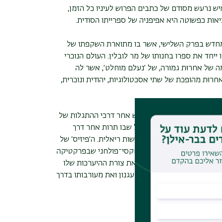
ש נרעש מסודם של כתבים הפרוש לעיניו כל הזמן,
ות כפשוטה היא אפיפניה של ספרייתו הסודית.
חדש בפרק השלישי, אשר בו מתוארת השקפתו של
 ייחד את ספרו בחנותו של מר לובלין. העולם הנוכרי
גמה של אחרוּת גמורה, של ׳נעלם מוחלט׳, אשר לה
חרוּת מהופכת של שתי אסכטולוגיות, יהודית ונוכרית,
 המפותלת של עגנון המחפש אחר דרכי ההתגלות של
בן אחת׳. עיני הביבליופיל שבו תרות אחר דרך
 מאנה, למכונן מציאות וממשות ריאלית. ה׳פיזיס׳ של
שלו. עבודת הספר היא מעשה טקסי־פולחני שבפרקטיקה
הסובייקט הכותב ומסמנת את צורת ההיערכות שלו
ם הביבליופיליות של כתבי עגנון ואת מעורבותו בדרך