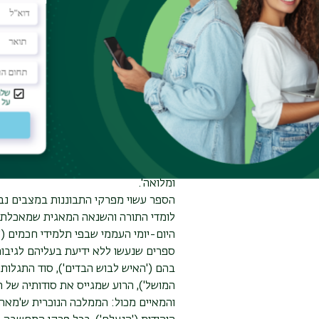
פרופ' אבידב ליפסקר, מחשבות על עגנ
הספר זכה בפרס - ס. יזהר - 2017.
פרקי הספר הם מקטעי מחשבה על מה שאינ
הכרוניקה המיתולוגית שברא עגנון ככתב
שלה. ממשות זו שכוסתה באבק ארכיאולוגי
הממשי, שהוא תמיד מפליא יותר מכל משמ
כביכול, של עגנון. זו בעיקר הממשות ש
שנה בימי 'ועד ארבע ארצות', ואשר רעש
ומלואה'.
הספר עשוי מפרקי התבוננות במצבים נבח
לומדי התורה והשנאה המאגית שמאכלת א
היום-יומי העממי שבפי תלמידי חכמים ('ש
ספרים שנעשו ללא ידיעת בעליהם לגיבור
בהם ('האיש לבוש הבדים'), סוד התגלות
המושל'), הרוע שמגייס את סודותיה של 
והמאיים מכול: הממלכה הנוכרית ש'מאחור