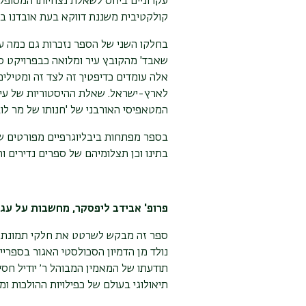
עקרוניים ביחס לשאלת נצחיותו המסופקת
קולקטיבית משננת דווקא בעת אובדנו בשר
בחלקו השני של הספר נזכרות גם כמה עבו
שאבד' מהקובץ עיר ומלואה כבפרויקט ספר
אלה עומדים כדיפטיך זה לצד זה ומטילי
לארץ-ישראל. שאלת ההיסטוריות של עיצ
המטאפיסי האורבני של 'חנותו של מר לוב
בספר מפתחות ביבליוגרפיים מפורטים של
בתינו וכן תצלומיהם של ספרים נדירים ות
פרופ' אבידב ליפסקר, מחשבות על עגנו
ספר זה מבקש לשרטט את חלקי תמונת ׳ה
נולד מן הדמיון הסכולסטי האגור בספרי
תודעתו של המאמין המבוהל ר׳ יודיל חסיד
תיאולוגי בעולם של כפילויות ההולכות ומ