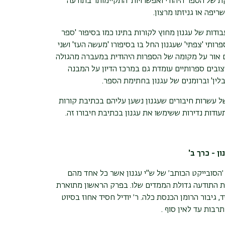
 של הספר היהודי ואפשרויות 'התקיימותו' בתודעה
יפה או גניזתו מרצון.
דות של עגנון מחוץ לקורות בתינו כמו בסיפור 'ספר
ותי 'צפתי' שעגנון החל בו בסיפורו 'מעשה העז' ושני
ם אור על מקומה של הספרות היהודית במעברה מהגולה
ובים ספרותיים עומדת גם במרכז הדיון על המבנה
לין' וברומנים של עגנון בחתימת הספר.
 עשרות חיבורים שעגנון נשען עליהם בכתיבת קורות
עודות נדירות ששימשו את עגנון בכתיבת חיבורו זה.
ן - כרך ב'
סובייקט הכותב׳ של ש"י עגנון אשר כל אחד מהם
ית התודעה גדולת הממדים שלו. בפרק הראשון מתוארת
, גיבור הרומן הכנסת כלה. ר׳ יודיל חסיד אחוז בסיוט
תרבות עד לאין סוף .