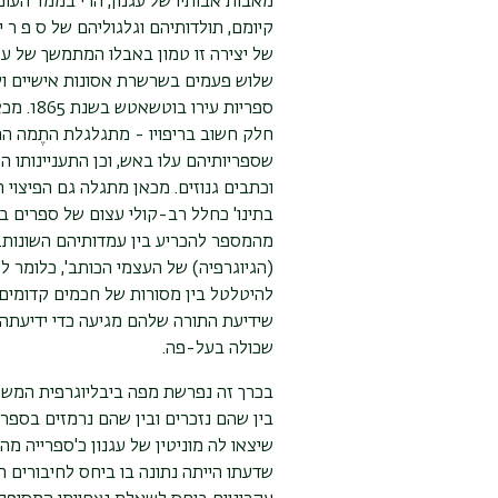
מאבות אבותיו של עגנון, הרי בממד העומ
קיומם, תולדותיהם וגלגוליהם של ס פ ר י
של יצירה זו טמון באבלו המתמשך של עגנ
שלוש פעמים בשרשרת אסונות אישיים וקו
ספריות 
חלק חשוב בריפויו - מתגלגלת התֶמה הח
שספריותיהם עלו באש, וכן התעניינותו 
וכתבים גנוזים. מכאן מתגלה גם הפיצוי 
בתינו' כחלל רב-קולי עצום של ספרים בנ
מהמספר להכריע בין עמדותיהם השונות. כ
(הגיוגרפיה) של העצמי הכותב', כלומר ל
להיטלטל בין מסורות של חכמים קדומים 
שידיעת התורה שלהם מגיעה כדי ידיעתה
שכולה בעל-פה.
בכרך זה נפרשת מפה ביבליוגרפית המשח
בין שהם נזכרים ובין שהם נרמזים בספר ק
שיצאו לה מוניטין של עגנון כ'ספרייה מ
שדעתו הייתה נתונה בו ביחס לחיבורים ה