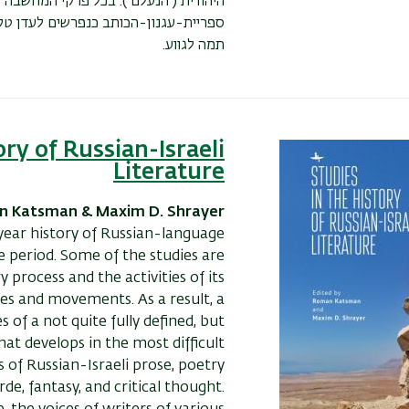
היהודית ('הנעלם'). בכל פרקי המחשבה 
ספריית-עגנון-הכותב כנפרשים לעדן טקס
תמה לגווע.
ory of Russian-Israeli
Literature
n Katsman & Maxim D. Shrayer
-year history of Russian-language
te period. Some of the studies are
 process and the activities of its
res and movements. As a result, a
of a not quite fully defined, but
at develops in the most difficult
 of Russian-Israeli prose, poetry
e, fantasy, and critical thought.