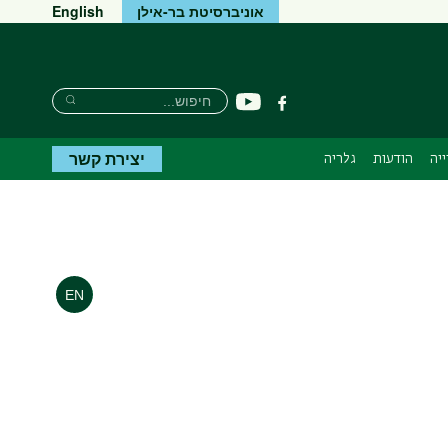
אוניברסיטת בר-אילן
English
חיפוש
חיפוש
יוטיוב
פייסבוק
חיפוש
יצירת קשר
יה
הודעות
גלריה