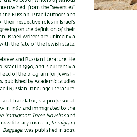
e, the voices of writers of various
ntertwined: from the "seventies"
h the Russian-Israeli authors and
f their respective roles in Israel’s
greeing on the definition of their
n-Israeli writers are united by a
ith the fate of the Jewish state.
 Hebrew and Russian literature. He
 Israel in 1990, and is currently a
d head of the program for Jewish-
ks, published by Academic Studies
aeli Russian-language literature.
r, and translator, is a professor at
w in 1967 and immigrated to the
n Immigrant: Three Novellas
and
s new literary memoir,
Immigrant
Baggage
, was published in 2023.