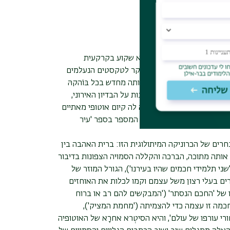
ון
ו בדיוני ואינו מומצא, והוא שקוע בקרקעית
 זיכרון לקהילה היהודית ובעיקר לטקסטים הנעלמים
, עגנון נושף עליה ומציב אותה מחדש בכל בּוֹהקהּ
עות נכפלת שמגלה הפרשנות על הבדיון האירוני,
ל הערצת ממלכת התורה שהיה לה קיום אוטופי מאתיים
 קריסתה מהדהד עדיין באזני המספר בספר 'עיר
רים של הכרוניקה המיתולוגית הזו: ברית האהבה בין
ותה מתוכה, הברכה והקללה הסמויה הצפונות בדיבור
ני תלמידי חכמים שהיו בעירנו'), הגורל המוזר של
ים בעלי רצון משל עצמם וקמו לכלות את האוחזים
ו של 'החכם הנסתר' ('המבקשים להם רב או ברוח
חכמה זו עצמה כדי להצמיתה ('מחמת המציק'),
י עורפו של עולם', והיא הסיטְרא אחרָא של האוטופיה