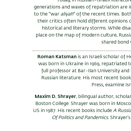
Today, in Russian-Israeli literatur
generations and waves of repatriation are i
to the "war
aliyah
" of the recent times. Bot
their critics often hold different opinions o
historical and literary storms. While disa
place on the map of modern culture, Russia
shared bond w
Roman Katsman
is an Israeli scholar of
was born in Ukraine in 1969, repatriated to
full professor at Bar-Ilan University an
Russian literature. His most recent boo
Press, examine Isr
Maxim D. Shrayer
, bilingual author, schola
Boston College. Shrayer was born in Mosco
US in 1987. His recent books include
A Russia
Of Politics and Pandemics.
Shrayer’