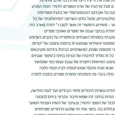
ק שלה אין זו יצירה על אודות בני אדם, אלא על
 ם מכל מרחביו של ארון הספרים היהודי. הכוח המניע
ון על אובדנם הקטסטרופלי של כתביו וספריותיו
לקטיביים, ומעל כולם השריפה 'המיתולוגית' של כל
עירו בוטשאטש בשנת 1865. מכאן - מאירוע היסטורי זה אשר לסבו ר' יהודה פארב היה
וזרת בכתבי עגנון של סופרים ואוהבי ספרים
העקבית בספרות השבחים ובסיפוריה על כתבים נשרפים
האסתטי והאידאי שנמצא לו בדמות עיצובו של 'קורות
י תקופות שונות, המשוחחים כביכול ביניהם ומבקשים
ל זה מוליך לחיבורו של קורות בתינו כ'סיפור שבחים
עיצוב האישיות היוצרת של עגנון עצמו כמי שממשיך
אנשי מגיה וחכמי אסטרונומיה לבין חכמי הלכה
 כולה בעל-פה והפיכתה מתורת ספרים כתובה לתורה
זרת עשרות חיבורים מימי-הביניים ועד לעת החדשה,
ורות בתינו. זהו אפוא חיבור עקרוני ביחס לַתכונה
הלכת' של הספר היהודי, ובעיקר של השיח הפנימי הסוער
כלולים בה. בתוך שיח זה שוקעו הרהורים ספרותיים