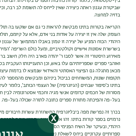
בין-טקסטואלי, כלומר קורות כתיבות הספרים בקהילתו. הבחנה זו
שביקורת עגנון ראתה כיצירה שאין לייחס לה תשומת לב רבה, וכי
בדויה למחצה.
הקריאה בקורות בתינו מבקשת להראות כי גם אם שוקעו בה תולד
העומק שלה אין זו יצירה על אודות בני אדם, אלא על קיומם, תול
היהודי. הכוח המניע של יצירה זו טמון באבלו המתמשך של עגנון
מאירוע היסטורי זה אשר לסבו ר' יהודה פארב היה חלק חשוב ברי
ואוהבי ספרים שספריותיהם עלו באש, וכן התעניינותו העקבית בס
מכאן מתגלה גם הפיצוי האסתטי והאידאי שנמצא לו בדמות עיצובו
תקופות שונות, המשוחחים כביכול ביניהם ומבקשים מהמספר להכרי
בתינו כ'סיפור שבחים (הגיוגרפיה) של העצמי הכותב', כלומר לעי
מסורות של חכמים קדומים אנשי מגיה וחכמי אסטרונומיה לבין ח
בעל-פה והפיכתה מתורת ספרים כתובה לתורה שכולה בעל-פה.
בכרך זה נפרשת מפה ביבליוגרפית המשחזרת עשרות חיבורים מימי
נרמזים בספר קורות בתינו. זהו אפוא חיבור עקרוני ביחס לַתכונה
היהודי, ובעיקר של השיח הפנימי הסוער שדעתו הייתה נתונה בו ב
ספרותיים עקרוניים ביחס לשאלת נצחיותו המסופקת של הספר היה