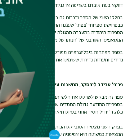
דווקא בעת אובדנו בשריפה או גניזתו מרצון.
בחלקו השני של הספר נזכרות גם כמה עבודות של עגנון מחוץ לקו
כבפרויקט ספרותי 'צפתי' שעגנון החל בו בסיפורו 'מעשה העז' וש
הספרות היהודית במעברה מהגולה לארץ-ישראל. שאלת ההיסטוריו
המטאפיסי האורבני של 'חנותו של מר לובלין' וברומנים של עגנון
בספר מפתחות ביבליוגרפיים מפורטים של עשרות חיבורים שעגנון
נדירים ותעודות נדירות ששימשו את עגנון בכתיבת חיבורו זה.
פרופ' אבידב ליפסקר, מחשבות על עגנון - כרך ב'
ספר זה מבקש לשרטט את חלקי תמונת ׳הסובייקט הכותב׳ של ש"י 
בספריית התודעה גדולת הממדים שלו. בפרק הראשון מתוארת תודע
כלה. ר׳ יודיל חסיד אחוז בסיוט תיאולוגי בעולם של כפילויות ההול
בפרק השני מצטייר הסובייקט הכותב כאיש נרעש מסודם של כתבים
המציאות כפשוטה היא אפיפניה של ספרייתו הסודית.