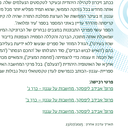
ככתב זיכרון לקהילה היהודית ובעיקר לטקסטים הנעלמים שלה. ממ
אותה מחדש בכל בּוֹהקהּ הממשי, שהוא תמיד מפליא יותר מכל מש
עגנון. זו בעיקר הממשות של הערצת ממלכת התורה שהיה לה קיום
קריסתה מהדהד עדיין באזני המספר בספר 'עיר ומלואה'.
הספר עשוי מפרקי התבוננות במצבים נבחרים של הכרוניקה המיתו
שמאכלת אותה מתוכה, הברכה והקללה הסמויה הצפונות בדיבור הי
שהיו בעירנו'), הגורל המוזר של ספרים שנעשו ללא ידיעת בעליה
בהם ('האיש לבוש הבדים'), סוד התגלותו של 'החכם הנסתר' ('המ
של חכמה זו עצמה כדי להצמיתה ('מחמת המציק'), והמאיים מכול:
אחרָא של האוטופיה היהודית ('הנעלם'). בכל פרקי המחשבה האל
ספריית-עגנון-הכותב כנפרשים לעדן טקסטואלי נטול גבולות שבו
פרטי רכישה
פרופ' אבידב ליפסקר, מחשבות על עגנון - כרך ג'
פרופ' אבידב ליפסקר, מחשבות על עגנון – כרך ב'
פרופ' אבידב ליפסקר, מחשבות על עגנון
תאריך עדכון אחרון : 23/07/2025