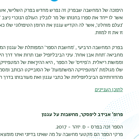
היפוכה של המחשבה שבפרק זה נפרש מחדש בפרק השלישי, אשר ב
אשר לו ייחד את ספרו בחנותו של מר לובלין. העולם הנוכרי ניצב ׳
׳נעלם מוחלט׳, אשר לה הקדיש עגנון את הרומן הטיפולוגי שלו כאח
זו את זו למוות.
בפרק המחשבה הרביעי , ׳מחשבת הספר׳ המפותלת של עגנון ה
מחביאה ׳תחת אבן אחת׳. עיני הביבליופיל שבו תרות אחר דרך הי
וממשות ריאלית. ה׳פיזיס׳ של הספר , היא ההירָאוּת של המטפי
שלו מגולמת 'המטפיזיקה המשתמעת' של הסובייקט הכותב ומסמנ
מהדורותיהם הביבליופיליות של כתבי עגנון ואת מעורבותו בדרך ה
לתוכן העניינים
פרופ' אבידב ליפסקר, מחשבות על עגנון
הספר זכה בפרס - ס. יזהר - 2017.
פרקי הספר הם מקטעי מחשבה על מה שאינו בדיוני ואינו מומצא,