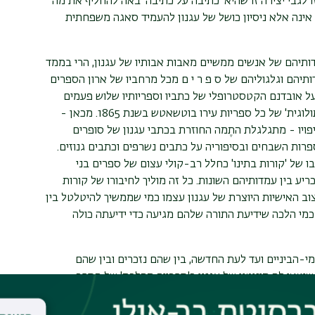
 לגבי יצירה זו שהיא 'כתיבה על כתיבה' באה להחליף את מה
 אינה אלא ניסיון כושל של עגנון להעמיד סאגה משפחתית
ותיהם של אנשים ממשיים מאבות אבותיו של עגנון, הרי בממד
דותיהם וגלגוליהם של ס פ ר י ם מכל מרחביו של ארון הספרים
 על אובדנם הקטסטרופלי של כתביו וספריותיו שלוש פעמים
בשרשרת אסונות אישיים וקולקטיביים, ומעל כולם השריפה 'המיתולוגית' של כל ספריות עירו בוטשאטש בשנת 1865. מכאן -
פויו - מתגלגלת התֶמה החוזרת בכתבי עגנון של סופרים
פרות השבחים ובסיפוריה על כתבים נשרפים וכתבים גנוזים.
 של 'קורות בתינו' כחלל רב-קולי עצום של ספרים בני
ע בין עמדותיהם השונות. כל זה מוליך לחיבורו של קורות
צוב האישיות היוצרת של עגנון עצמו כמי שממשיך להיטלטל בין
כמי הלכה שידיעת התורה שלהם מגיעה כדי ידיעתה כולה
-הביניים ועד לעת החדשה, בין שהם נזכרים ובין שהם
 שיצאו לה מוניטין של עגנון כ'ספרייה מהלכת' של הספר
יחס לחיבורים הכלולים בה. בתוך שיח זה שוקעו הרהורים
ודי ואפשרויות 'התקיימותו' בתודעה קולקטיבית משננת