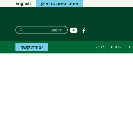
אוניברסיטת בר-אילן
English
חיפוש
חיפוש
יוטיוב
פייסבוק
חיפוש
יצירת קשר
יה
הודעות
גלריה