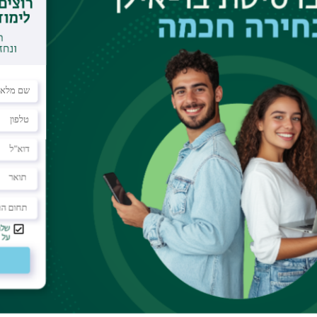
רות בתינו כמו בסיפור 'ספר שאבד' מהקובץ עיר ומלואה
ני אלה עומדים כדיפטיך זה לצד זה ומטילים אור על מקומה של
ת של עיצובים ספרותיים עומדת גם במרכז הדיון על המבנה
 בחתימת הספר.
 נשען עליהם בכתיבת קורות בתינו וכן תצלומיהם של ספרים
עגנון אשר כל אחד מהם נולד מן הדמיון הסכולסטי האגור
תו של המאמין המבוהל ר׳ יודיל חסיד, גיבור הרומן הכנסת
כות ומתרבות עד לאין סוף .
 הפרוש לעיניו כל הזמן, במציאות הממשית של סמוך ונראה.