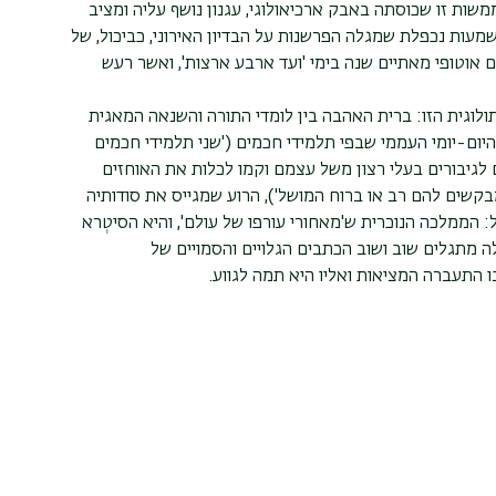
שות זו שכוסתה באבק ארכיאולוגי, עגנון נושף עליה ומציב
מעות נכפלת שמגלה הפרשנות על הבדיון האירוני, כביכול, של
 אוטופי מאתיים שנה בימי 'ועד ארבע ארצות', ואשר רעש
לוגית הזו: ברית האהבה בין לומדי התורה והשנאה המאגית
ום-יומי העממי שבפי תלמידי חכמים ('שני תלמידי חכמים
ם לגיבורים בעלי רצון משל עצמם וקמו לכלות את האוחזים
בקשים להם רב או ברוח המושל'), הרוע שמגייס את סודותיה
 הממלכה הנוכרית ש'מאחורי עורפו של עולם', והיא הסיטְרא
ה מתגלים שוב ושוב הכתבים הגלויים והסמויים של
 התעברה המציאות ואליו היא תמה לגווע.