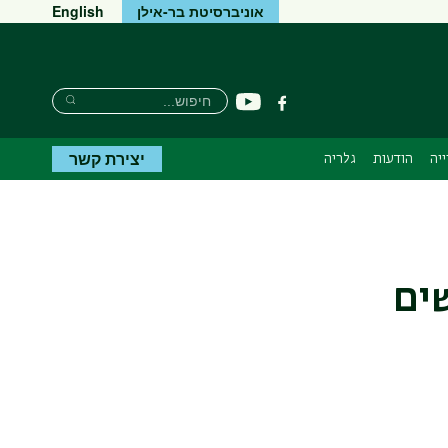
אוניברסיטת בר-אילן
English
חיפוש
חיפוש
יוטיוב
פייסבוק
חיפוש
יצירת קשר
יה
הודעות
גלריה
ים