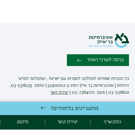
כניסה לעורכי האתר
כל הזכויות שמורות למחלקה לספרות עם ישראל , הפקולטה למדעי
היהדות | אוניברסיטת בר אילן רמת גן 5290002 | טלפון: 03-5318235,
03-5318621 | פקס: 03-7384170 |
יצירת קשר
מתעניינים בלימודים?
פיתוח:
אגף תקשוב, אוניברסיטת בר-אילן
הצהרת נגישות
מדיניות פרטיות
התקשר/י
יצירת קשר
מיקום
אקדימה בר-אילן