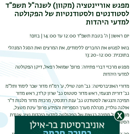
מפגש אוריינטציה
(
מקוון)
לשנה"ל תשפ"ד
לסטודנטים ולסטודנטיות של הפקולטה
למדעי היהדות
יום ראשון | ה' בטבת תשפ"ד
12:00
עד 14:00 | בזום
!
בואו לפגוש את החברים ללימודים
,
את המרצים ואת הסגל המנהלי
בתוכנית
: 13:20-12:00
מפגש מרכזי דברי פתיחה
:
פרופ' שמואל רפאל, דיקן הפקולטה
למדעי היהדות
מדורי האוניברסיטה
:
גב' חנה טוילי, ע׳ רמ"ח מדור שכר לימוד ותל"מ
גב' דורית תנעמי,
ראש מדור סטטוס גב' שרון קז'דן, ראש מדור
תמיכה והנגשה לסטודנט גב' ענת רוזנסקי, מרכזת מדור מלגות ד"ר
אולגה גולדין, מנהלת מערך הספריות והמידע פרופ' עינת מטצל,
ממונה על תמיכה רגשית של הפקולטה למדעי היהדות נציג אגודת
הסטודנטים