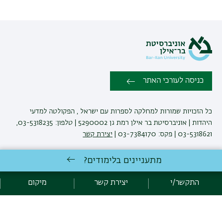
כניסה לעורכי האתר
כל הזכויות שמורות למחלקה לספרות עם ישראל , הפקולטה למדעי
היהדות | אוניברסיטת בר אילן רמת גן 5290002 | טלפון: 03-5318235,
03-5318621 | פקס: 03-7384170 |
יצירת קשר
מתעניינים בלימודים?
פיתוח:
אגף תקשוב, אוניברסיטת בר-אילן
הצהרת נגישות
מדיניות פרטיות
התקשר/י
יצירת קשר
מיקום
אקדימה בר-אילן