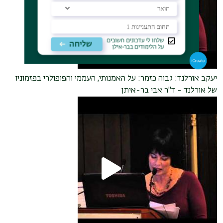
יעקב אורלנד: גבוה כזמר: על האמנותי, העממי והפופולרי בפזמוניו
של אורלנד - ד"ר אבי בר-איתן