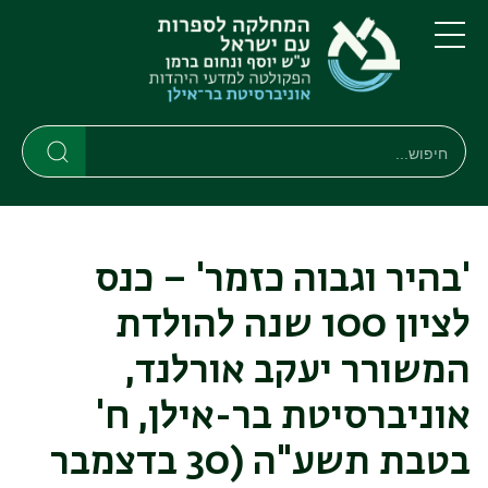
דילוג
דילוג
לתוכן
לתפריט
ניווט
העיקרי
תפריט
ראשי
חיפוש
חיפוש
חיפוש
'בהיר וגבוה כזמר' – כנס
לציון 100 שנה להולדת
המשורר יעקב אורלנד,
אוניברסיטת בר-אילן, ח'
בטבת תשע"ה (30 בדצמבר