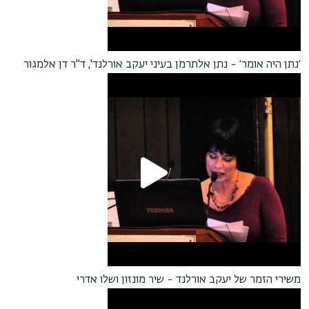
׳נתן היה אומר׳ - נתן אלתרמן בעיני יעקב אורלנד', ד"ר דן אלמגור
משירי הזמר של יעקב אורלנד - שיר מונזון ושלו אדרי