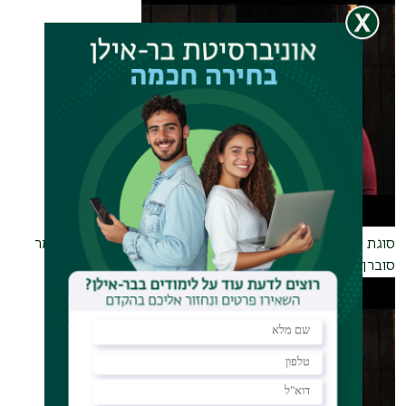
סוגת ה׳שיח האורלנדי׳ - מבט על "סמטת החבשים" - פרופ' תמר
סוברן, אוניברסיטת תל-אביב