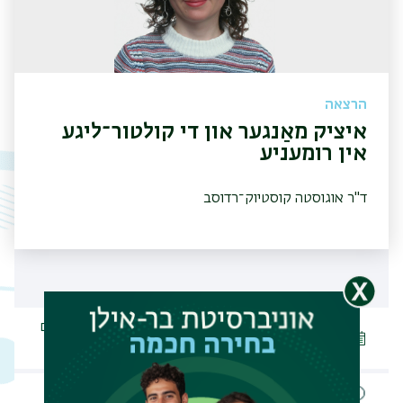
הרצאה
איציק מאַנגער און די קולטור־ליגע
אין רומעניע
ד"ר אוגוסטה קוסטיוק־רדוסב
25.11.2025, ה כסלו התשפו, יום
תאריך האירוע
שלישי
שעת האירוע
14:00 - 15:30