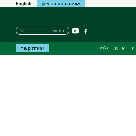
אוניברסיטת בר-אילן
English
חיפוש
חיפוש
יוטיוב
פייסבוק
חיפוש
יצירת קשר
יה
הודעות
גלריה