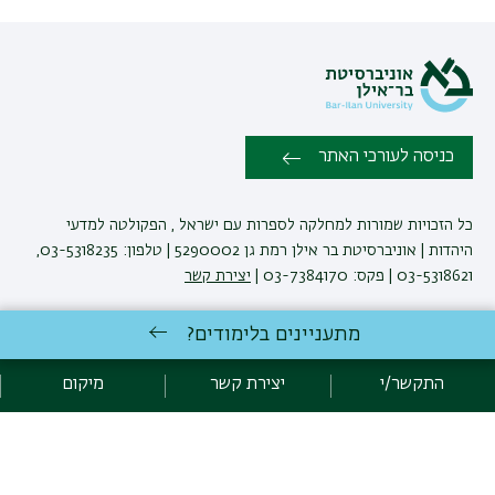
כניסה לעורכי האתר
כל הזכויות שמורות למחלקה לספרות עם ישראל , הפקולטה למדעי
היהדות | אוניברסיטת בר אילן רמת גן 5290002 | טלפון: 03-5318235,
03-5318621 | פקס: 03-7384170 |
יצירת קשר
מתעניינים בלימודים?
פיתוח:
אגף תקשוב, אוניברסיטת בר-אילן
הצהרת נגישות
מדיניות פרטיות
התקשר/י
יצירת קשר
מיקום
אקדימה בר-אילן