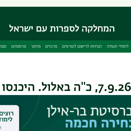
דילוג
דילוג
לתוכן
לתפריט
ניווט
העיקרי
ראשי
המחלקה לספרות עם ישראל
לימודי תעודה
הנחיות לרישום לקורסים
מרכזים
מחקר
פרסומים
ספרי
יום פתוח בקמפוס: שני, 7.9.26, כ"ה באלול. היכנסו