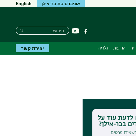
אוניברסיטת בר-אילן
English
חיפוש
חיפוש
יוטיוב
פייסבוק
חיפוש
יצירת קשר
יה
הודעות
גלריה